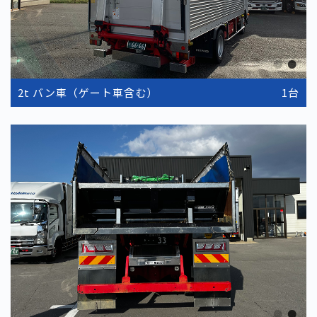
2t バン車（ゲート車含む）
1台